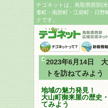
テゴネットは、鳥取県西部(
耆町・南部町・江府町・日野
クです。
2023年6月14日
トを訪ねてみよう
地域の魅力発見！
大山町御来屋の歴史
てみよう