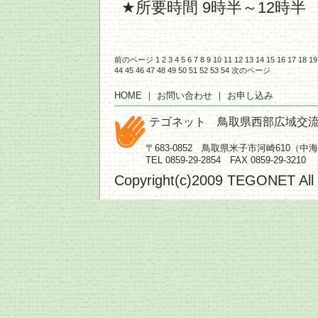
★所要時間 9時半～12時半
前のページ
1
2
3
4
5
6
7
8
9
10
11
12
13
14
15
16
17
18
19
44
45
46
47
48
49
50
51
52
53
54
次のページ
HOME
｜
お問い合わせ
｜
お申し込み
テゴネット 鳥取県西部広域交
〒683-0852 鳥取県米子市河崎610（
TEL 0859-29-2854 FAX 0859-29-3210
Copyright(c)2009 TEGONET All 