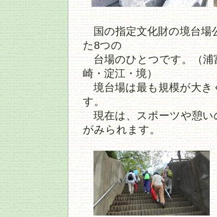
国の指定文化財の境台場公
た8つの
台場のひとつです。（浦富
崎・淀江・境）
境台場は最も規模が大き
す。
現在は、スポーツや憩い
がみられます。