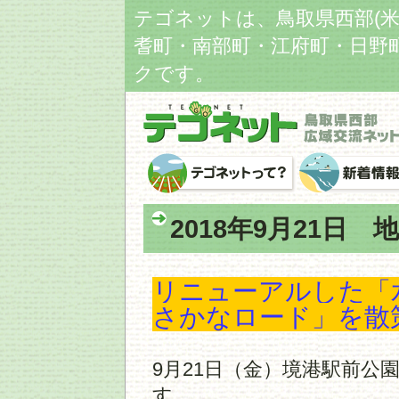
テゴネットは、鳥取県西部(
耆町・南部町・江府町・日野
クです。
2018年9月21日
リニューアルした「
さかなロード」を散
9月21日（金）境港駅前公
す。