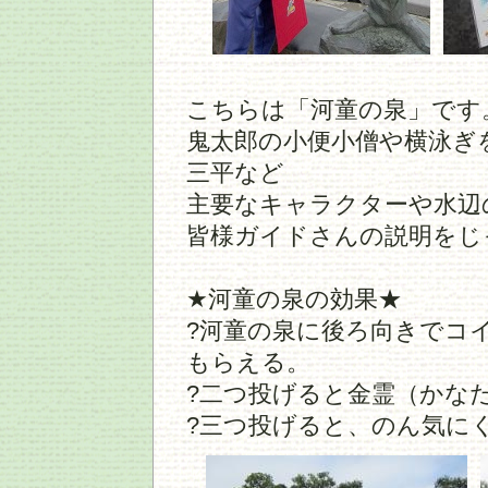
こちらは「河童の泉」です
鬼太郎の小便小僧や横泳ぎ
三平など
主要なキャラクターや水辺
皆様ガイドさんの説明をじ
★河童の泉の効果★
?河童の泉に後ろ向きでコ
もらえる。
?二つ投げると金霊（かな
?三つ投げると、のん気に