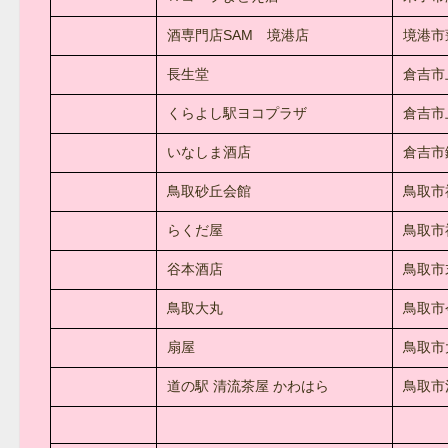
酒専門店SAM 境港店
境港市
長生堂
倉吉市上
くらよし駅ヨコプラザ
倉吉市上
いなしま酒店
倉吉市鍛
鳥取砂丘会館
鳥取市
らくだ屋
鳥取市福
谷本酒店
鳥取市
鳥取大丸
鳥取市今
扇屋
鳥取市
道の駅 清流茶屋 かわはら
鳥取市