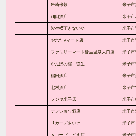
岩崎米穀
米子市旗
細田酒店
米子市車
皆生横丁きないや
米子市皆
やわたVマート店
米子市皆
ファミリーマート皆生温泉入口店
米子市皆
かんぽの宿 皆生
米子市
稲田酒店
米子市
北村酒店
米子市
フジキ米子店
米子市
テンショウ酒店
米子市
リカーズさいき
米子市古
Ａコープよどえ店
米子市