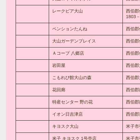
レークピア大山
西伯郡
1803－
ペンションたんね
西伯郡伯
大山ガーデンプレイス
西伯郡伯
Ａコープ 八郷店
西伯郡
岩田屋
西伯郡
こもれび館大山の森
西伯郡
花回廊
西伯郡
特産センター 野の花
西伯郡
イオン日吉津店
西伯郡
キヨスク大山
米子市
米子 キヨスク 1号売店
米子市